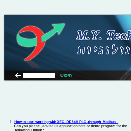
1.
How to start working with XEC- DR64H
PLC ,through Modbus
.
Can you please , advise us application note or demo program for the
following Option :